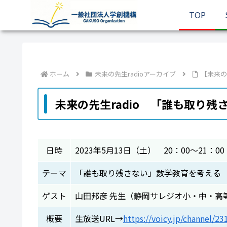
TOP
ホーム
未来の先生radioアーカイブ
【未来の
未来の先生radio 「誰も取り
日時
2023年5月13日（土） 20：00～21：00
テーマ
「誰も取り残さない」数学教育を考える
ゲスト
山田邦彦 先生（静岡サレジオ小・中・高
概要
生放送URL→
https://voicy.jp/channel/2