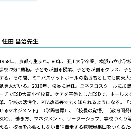
住田 昌治先生
1958年、京都府生まれ。80年、玉川大学卒業。横浜市立小学
学校7校に勤務。子どもが創る授業、子どもが創るクラス、子
する。その間、ミニバスケットボールの指導者としても関東大
臥勇太がいる。2010年、校長に昇任。ユネスコスクールに加盟し
ーチでESD大賞小学校賞。ケアを基盤としたESDで、ホール
革、学校の活性化、PTA改革等で広く知られるようになる。
せるマネジメント」（学陽書房）、「校長の覚悟」（教育開発
SDGs、働き方、マネジメント、リーダーシップ、学校づくり
える。校長を必要としない自律自走する教職員集団をつくるた