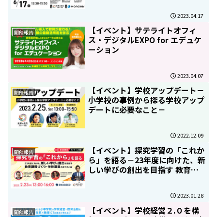
2023.04.17
【イベント】サテライトオフィ
開催報告
ス・デジタルEXPO for エデュケ
ーション
2023.04.07
【イベント】学校アップデート－
開催報告
小学校の事例から探る学校アップ
デートに必要なこと－
2022.12.09
【イベント】探究学習の「これか
開催報告
ら」を語る－23年度に向けた、新
しい学びの創出を目指す 教育課
程づくり・学校運営の在り方とは
－
2023.01.28
【イベント】学校経営２.０を構
開催報告