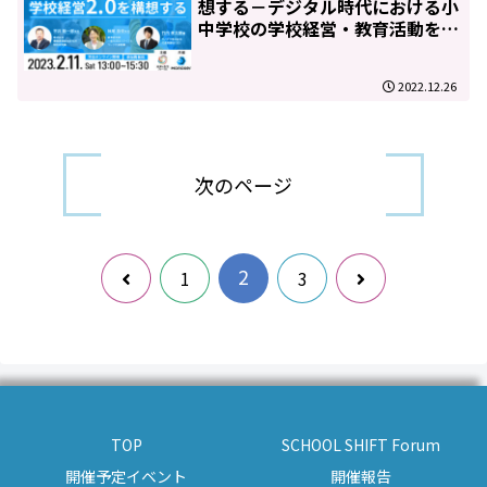
想する－デジタル時代における小
中学校の学校経営・教育活動を働
き方改革×教育ICTの視点で考え
る－
2022.12.26
次のページ
2
前
次
1
3
へ
へ
TOP
SCHOOL SHIFT Forum
開催予定イベント
開催報告