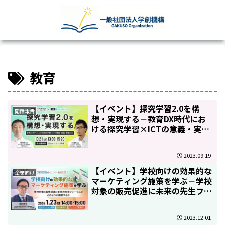
教育
【イベント】探究学習2.0を構
開催報告
想・実現する－教育DX時代にお
ける探究学習×ICTの意義・実
践・評価とは－
2023.09.19
【イベント】学校向けの効果的な
企業向け
マーケティング施策を学ぶ－学校
対象の販売促進に未来の先生フォ
ーラムがどのように貢献するか－
2023.12.01