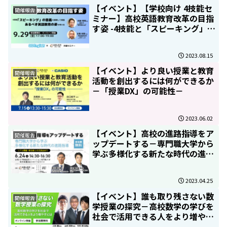
【イベント】【学校向け 4技能セ
開催報告
ミナー】高校英語教育改革の目指
す姿 -4技能と「スピーキング」の
意義を問い直す-
2023.08.15
【イベント】より良い授業と教育
開催報告
活動を創出するには何ができるか
－「授業DX」の可能性－
2023.06.02
【イベント】高校の進路指導をア
開催報告
ップデートする－専門職大学から
学ぶ多様化する新たな時代の進路
指導－
2023.04.25
【イベント】誰も取り残さない数
開催報告
学授業の探究－高校数学の学びを
社会で活用できる人をより増やす
には－